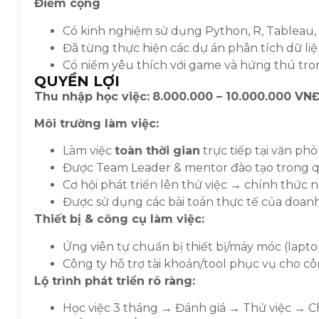
Điểm cộng
Có kinh nghiệm sử dụng Python, R, Tableau, 
Đã từng thực hiện các dự án phân tích dữ liệ
Có niềm yêu thích với game và hứng thú trong
QUYỀN LỢI
Thu nhập học việc:
8.000.000 – 10.000.000 VN
Môi trường làm việc:
Làm việc
toàn thời gian
trực tiếp tại văn p
Được Team Leader & mentor đào tạo trong qu
Cơ hội phát triển lên thử việc → chính thức 
Được sử dụng các bài toán thực tế của doanh
Thiết bị & công cụ làm việc:
Ứng viên tự chuẩn bị thiết bị/máy móc (lapt
Công ty hỗ trợ tài khoản/tool phục vụ cho côn
Lộ trình phát triển rõ ràng:
Học việc 3 tháng → Đánh giá → Thử việc → C