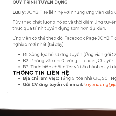
QUY TRÌNH TUYỂN DỤNG
Lưu ý:
JOYBIT sẽ liên hệ với những ứng viên đáp 
Tùy theo chất lượng hồ sơ và thời điểm ứng tuyển
thúc quá trình tuyển dụng sớm hơn dự kiến.
Ứng viên có thể theo dõi Facebook Page JOYBIT đ
nghiệp mới nhất [tại đây]
B1: Sàng lọc hồ sơ ứng tuyển (Ứng viên gửi C
B2: Phỏng vấn chỉ 01 vòng – Leader, Chuyê
B3: Thực hiện chốt offer và tiến hành quy t
THÔNG TIN LIÊN HỆ
Địa chỉ làm việc:
Tầng 9, tòa nhà CIC, Số 1 N
Gửi CV ứng tuyển về email:
tuyendung@joy