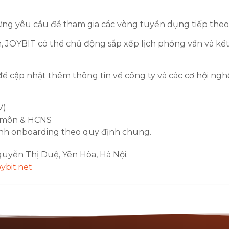
ứng yêu cầu để tham gia các vòng tuyển dụng tiếp theo
, JOYBIT có thể chủ động sắp xếp lịch phỏng vấn và kế
ể cập nhật thêm thông tin về công ty và các cơ hội ngh
V)
n môn & HCNS
rình onboarding theo quy định chung.
guyễn Thị Duệ, Yên Hòa, Hà Nội.
bit.net