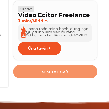
URGENT
.
Video Editor Freelance
t
Junior/Middle
•
Thanh toán minh bạch, đúng hạn
Quy trình làm việc rõ ràng
Cơ hội hợp tác lâu dài với JOYBIT
ề
Ứng tuyển
XEM TẤT CẢ