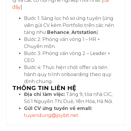
ty và các cơ hội nghề nghiệp mới nhất [
tại
đây
]
Bước 1: Sàng lọc hồ sơ ứng tuyển (ứng
viên gửi CV kèm Portfolio trên các nền
tảng như
Behance
,
Artstation
).
Bước 2: Phỏng vấn vòng 1 – HR +
Chuyên môn.
Bước 3: Phỏng vấn vòng 2 – Leader +
CEO.
Bước 4: Thực hiện chốt offer và tiến
hành quy trình onboarding theo quy
định chung.
THÔNG TIN LIÊN HỆ
Địa chỉ làm việc:
Tầng 9, tòa nhà CIC,
Số 1 Nguyễn Thị Duệ, Yên Hòa, Hà Nội.
Gửi CV ứng tuyển về email:
tuyendung@joybit.net